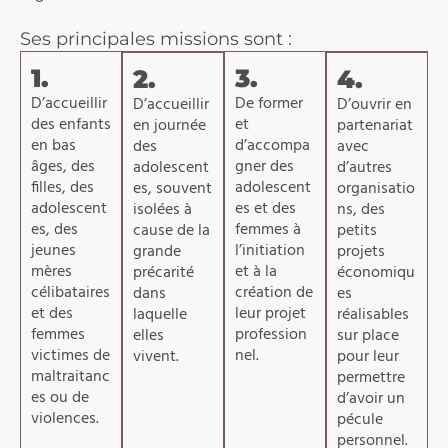
Ses principales missions sont :
1.
3.
2.
4.
D’accueillir
De former
D’accueillir
D’ouvrir en
des enfants
et
en journée
partenariat
en bas
d’accompa
des
avec
âges, des
gner des
adolescent
d’autres
filles, des
adolescent
es, souvent
organisatio
adolescent
es et des
isolées à
ns, des
es, des
femmes à
cause de la
petits
jeunes
l’initiation
grande
projets
mères
et à la
précarité
économiqu
célibataires
création de
dans
es
et des
leur projet
laquelle
réalisables
femmes
profession
elles
sur place
victimes de
nel.
vivent.
pour leur
maltraitanc
permettre
es ou de
d’avoir un
violences.
pécule
personnel.